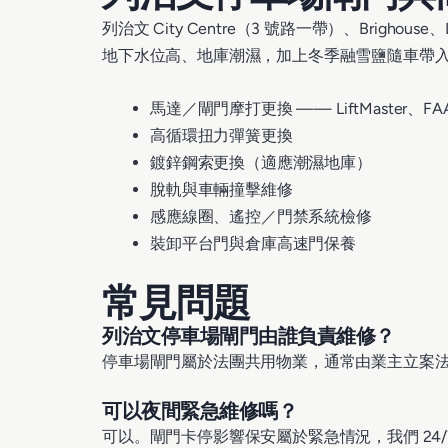
列治文 City Centre（3 號路一帶）、Brigho
地下水位高、地庫潮濕，加上冬季融雪鹽隨車帶
馬達／閘門摩打更換 —— LiftMaster、FAAC
高循環扭力彈簧更換
鍍鋅鋼索更換（適應潮濕地庫）
脫軌與車輛撞擊維修
感應線圈、遙控／門禁系統檢修
裝卸平台門與倉庫高速門保養
常見問題
列治文停車場閘門由誰負責維修？
停車場閘門屬於法團共用物業，通常由業主立案
可以夜間緊急維修嗎？
可以。閘門卡停影響保安屬於緊急情況，我們 24/7