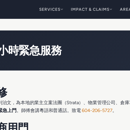
SERVICES
IMPACT & CLAIMS
ARE
4小時緊急服務
修
rs Ltd 總部位於列治文，為本地的業主立案法團（Strata）、物業
時緊急上門
。師傅會講粵語和普通話。致電
604-206-5727
。
商用門