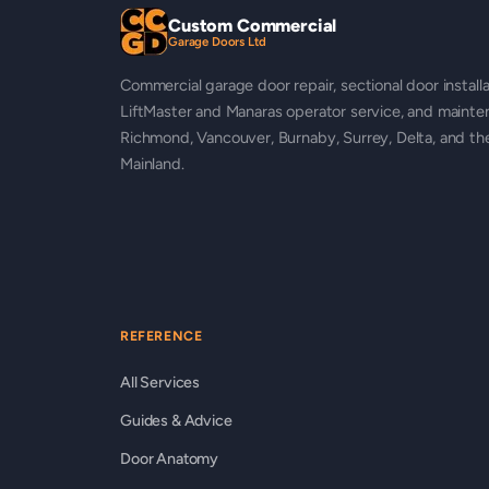
Custom Commercial
Garage Doors Ltd
Commercial garage door repair, sectional door installa
LiftMaster and Manaras operator service, and mainte
Richmond, Vancouver, Burnaby, Surrey, Delta, and t
Mainland.
REFERENCE
All Services
Guides & Advice
Door Anatomy