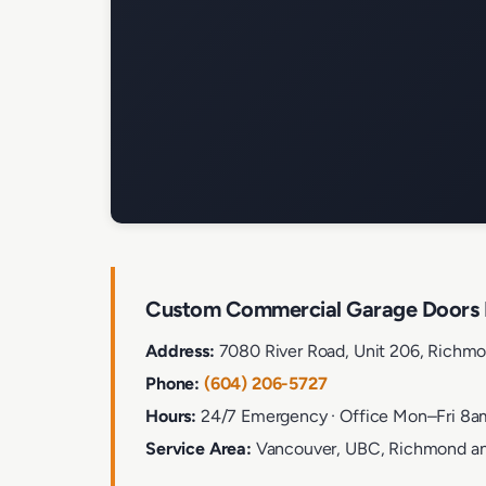
Custom Commercial Garage Doors 
Address:
7080 River Road, Unit 206, Richm
Phone:
(604) 206-5727
Hours:
24/7 Emergency · Office Mon–Fri 8
Service Area:
Vancouver, UBC, Richmond an