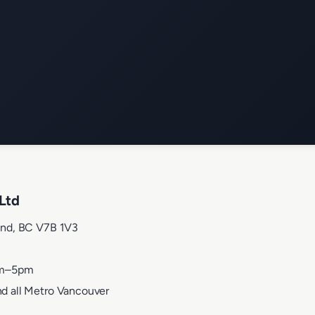
Ltd
ond, BC V7B 1V3
am–5pm
d all Metro Vancouver